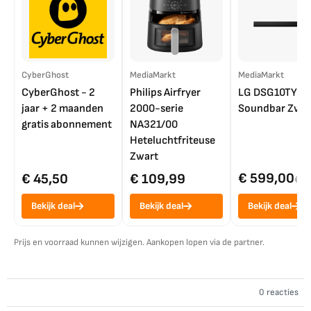
CyberGhost
MediaMarkt
MediaMarkt
CyberGhost - 2
Philips Airfryer
LG DSG10TY
jaar + 2 maanden
2000-serie
Soundbar Zwar
gratis abonnement
NA321/00
Heteluchtfriteuse
Zwart
€ 599,00
€ 45,50
€ 109,99
€ 7
Bekijk deal
Bekijk deal
Bekijk deal
Prijs en voorraad kunnen wijzigen. Aankopen lopen via de partner.
0 reacties