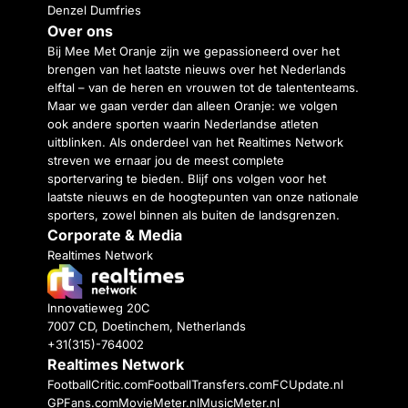
Denzel Dumfries
Over ons
Bij Mee Met Oranje zijn we gepassioneerd over het
brengen van het laatste nieuws over het Nederlands
elftal – van de heren en vrouwen tot de talententeams.
Maar we gaan verder dan alleen Oranje: we volgen
ook andere sporten waarin Nederlandse atleten
uitblinken. Als onderdeel van het Realtimes Network
streven we ernaar jou de meest complete
sportervaring te bieden. Blijf ons volgen voor het
laatste nieuws en de hoogtepunten van onze nationale
sporters, zowel binnen als buiten de landsgrenzen.
Corporate & Media
Realtimes Network
Innovatieweg 20C
7007 CD, Doetinchem, Netherlands
+31(315)-764002
Realtimes Network
FootballCritic.com
FootballTransfers.com
FCUpdate.nl
GPFans.com
MovieMeter.nl
MusicMeter.nl