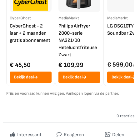
CyberGhost
MediaMarkt
MediaMarkt
CyberGhost - 2
Philips Airfryer
LG DSG10TY
jaar + 2 maanden
2000-serie
Soundbar Zwar
gratis abonnement
NA321/00
Heteluchtfriteuse
Zwart
€ 599,00
€ 45,50
€ 109,99
€ 7
Bekijk deal
Bekijk deal
Bekijk deal
Prijs en voorraad kunnen wijzigen. Aankopen lopen via de partner.
0 reacties
Interessant
Reageren
Delen