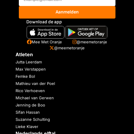
Aanmelden
Download de app
Mee Met Oranje
@meemetoranje
@meemetoranje
Atleten
Jutta Leerdam
Max Verstappen
Femke Bol
Mathieu van der Poel
Rico Verhoeven
Michael van Gerwen
Jenning de Boo
Sifan Hassan
Suzanne Schulting
Lieke Klaver
Nederlands elftal