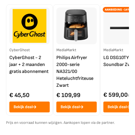
AANBIEDING -14%
CyberGhost
MediaMarkt
MediaMarkt
CyberGhost - 2
Philips Airfryer
LG DSG10TY
jaar + 2 maanden
2000-serie
Soundbar Zwar
gratis abonnement
NA321/00
Heteluchtfriteuse
Zwart
€ 599,00
€ 45,50
€ 109,99
€ 7
Bekijk deal
Bekijk deal
Bekijk deal
Prijs en voorraad kunnen wijzigen. Aankopen lopen via de partner.