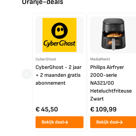
Oranje-deals
CyberGhost
MediaMarkt
CyberGhost - 2 jaar
Philips Airfryer
+ 2 maanden gratis
2000-serie
abonnement
NA321/00
Heteluchtfriteuse
Zwart
€ 45,50
€ 109,99
Bekijk deal
Bekijk deal