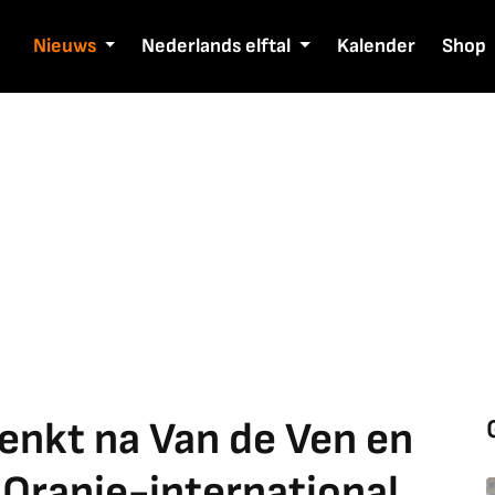
Nieuws
Nederlands elftal
Kalender
Shop
nkt na Van de Ven en
Oranje-international