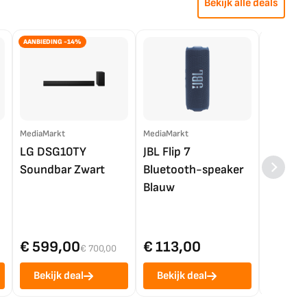
Bekijk alle deals
AANBIEDING -14%
MediaMarkt
MediaMarkt
EP.nl
LG DSG10TY
JBL Flip 7
LG OL
Soundbar Zwart
Bluetooth-speaker
4K TV (
Blauw
€ 599,00
€ 113,00
€ 1.0
€ 700,00
Bekijk deal
Bekijk deal
Bekij