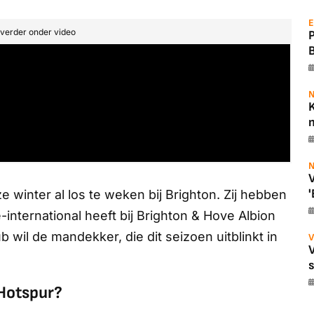
E
t verder onder video
N
K
m
N
V
'
 winter al los te weken bij Brighton. Zij hebben
nternational heeft bij Brighton & Hove Albion
b wil de mandekker, die dit seizoen uitblinkt in
V
 Hotspur?