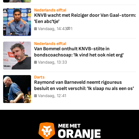
Nederlands elftal
KNVB wacht met Reiziger door Van Gaal-storm:
'Een abc'tje'
Vandaag, 14:43
1
Nederlands elftal
Van Bommel onthult KNVB-stilte in
bondscoachsoap: 'Ik vind het ook niet erg'
Vandaag, 13:33
Darts
Raymond van Barneveld neemt rigoureus
besluit en voelt verschil: 'Ik slaap nu als een os'
Vandaag, 12:41