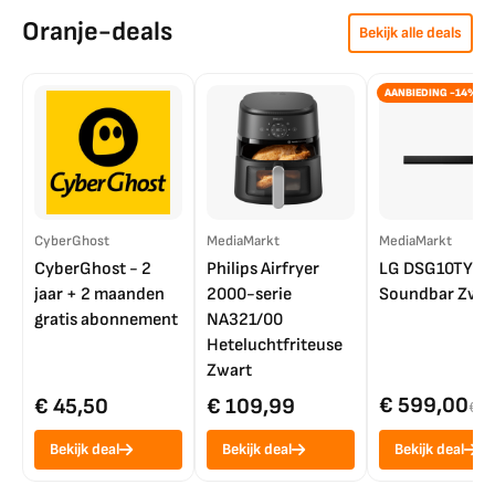
Oranje-deals
Bekijk alle deals
AANBIEDING -14%
CyberGhost
MediaMarkt
MediaMarkt
CyberGhost - 2
Philips Airfryer
LG DSG10TY
jaar + 2 maanden
2000-serie
Soundbar Zwar
gratis abonnement
NA321/00
Heteluchtfriteuse
Zwart
€ 599,00
€ 45,50
€ 109,99
€ 7
Bekijk deal
Bekijk deal
Bekijk deal