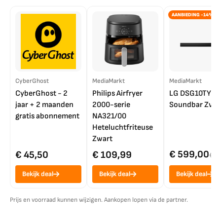
AANBIEDING -14%
CyberGhost
MediaMarkt
MediaMarkt
CyberGhost - 2
Philips Airfryer
LG DSG10TY
jaar + 2 maanden
2000-serie
Soundbar Zwar
gratis abonnement
NA321/00
Heteluchtfriteuse
Zwart
€ 599,00
€ 45,50
€ 109,99
€ 7
Bekijk deal
Bekijk deal
Bekijk deal
Prijs en voorraad kunnen wijzigen. Aankopen lopen via de partner.