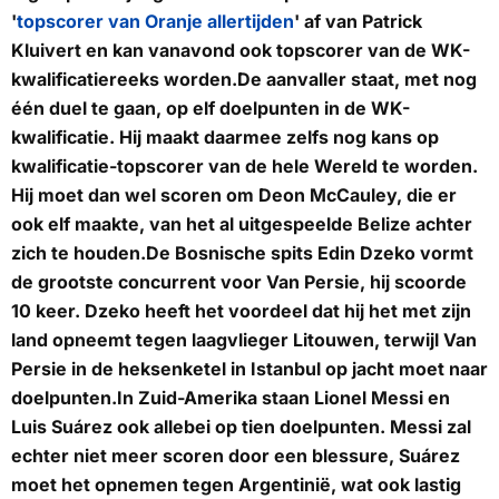
'
topscorer van Oranje allertijden
' af van Patrick
Kluivert en kan vanavond ook topscorer van de WK-
kwalificatiereeks worden.De aanvaller staat, met nog
één duel te gaan, op elf doelpunten in de WK-
kwalificatie. Hij maakt daarmee zelfs nog kans op
kwalificatie-topscorer van de hele Wereld te worden.
Hij moet dan wel scoren om Deon McCauley, die er
ook elf maakte, van het al uitgespeelde Belize achter
zich te houden.De Bosnische spits Edin Dzeko vormt
de grootste concurrent voor Van Persie, hij scoorde
10 keer. Dzeko heeft het voordeel dat hij het met zijn
land opneemt tegen laagvlieger Litouwen, terwijl Van
Persie in de heksenketel in Istanbul op jacht moet naar
doelpunten.In Zuid-Amerika staan Lionel Messi en
Luis Suárez ook allebei op tien doelpunten. Messi zal
echter niet meer scoren door een blessure, Suárez
moet het opnemen tegen Argentinië, wat ook lastig