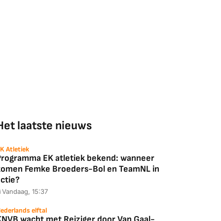
Het laatste nieuws
K Atletiek
Programma EK atletiek bekend: wanneer
komen Femke Broeders-Bol en TeamNL in
ctie?
Vandaag, 15:37
ederlands elftal
KNVB wacht met Reiziger door Van Gaal-