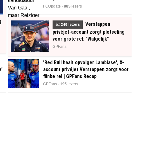
FCUpdate ·
885
lezers
B
Verstappen
📈
240
lezers
privéjet-account zorgt plotseling
voor grote rel: "Walgelijk"
GPFans ·
'Red Bull haalt opvolger Lambiase', X-
A'
account privéjet Verstappen zorgt voor
flinke rel | GPFans Recap
GPFans ·
196
lezers