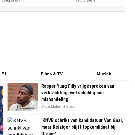
Reageren
Delen
F1
Films & TV
Muziek
Rapper Yung Filly vrijgesproken van
verkrachting, wel schuldig aan
mishandeling
MusicMeter ·
8
lezers
'KNVB schrikt van kandidatuur Van Gaal,
maar Reiziger blijft topkandidaat bij
Oranje'