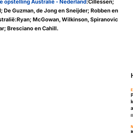
 opstelling Australië - Nederland
:Cillessen;
ind; De Guzman, de Jong en Sneijder; Robben en
stralië:Ryan; McGowan, Wilkinson, Spiranovic
r; Bresciano en Cahill.
E
a
N