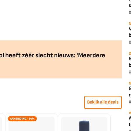
s
N
b
D
 heeft zéér slecht nieuws: 'Meerdere
b
N
r
Bekijk alle deals
V
A
AANBIEDING -14%
t