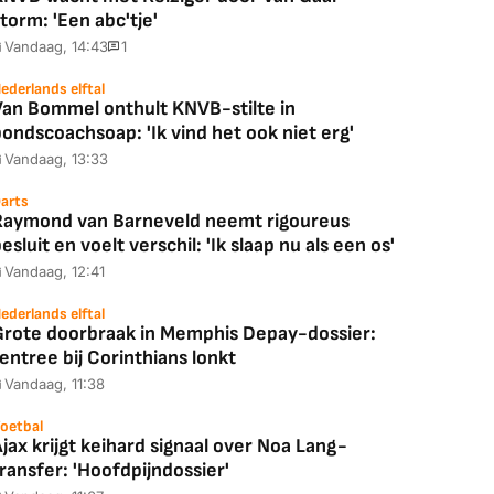
torm: 'Een abc'tje'
Vandaag, 14:43
1
ederlands elftal
Van Bommel onthult KNVB-stilte in
ondscoachsoap: 'Ik vind het ook niet erg'
Vandaag, 13:33
arts
Raymond van Barneveld neemt rigoureus
esluit en voelt verschil: 'Ik slaap nu als een os'
Vandaag, 12:41
ederlands elftal
Grote doorbraak in Memphis Depay-dossier:
entree bij Corinthians lonkt
Vandaag, 11:38
oetbal
jax krijgt keihard signaal over Noa Lang-
ransfer: 'Hoofdpijndossier'