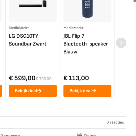
MediaMarkt
MediaMarkt
EP.nl
LG DSG10TY
JBL Flip 7
LG OL
Soundbar Zwart
Bluetooth-speaker
4K TV (
Blauw
€ 599,00
€ 113,00
€ 1.0
€ 700,00
Bekijk deal
Bekijk deal
Bekij
0 reacties