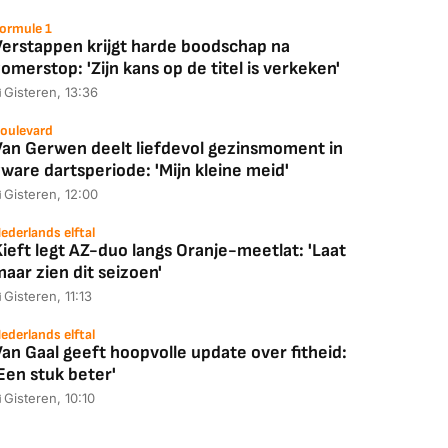
ormule 1
Verstappen krijgt harde boodschap na
omerstop: 'Zijn kans op de titel is verkeken'
Gisteren, 13:36
oulevard
Van Gerwen deelt liefdevol gezinsmoment in
ware dartsperiode: 'Mijn kleine meid'
Gisteren, 12:00
ederlands elftal
ieft legt AZ-duo langs Oranje-meetlat: 'Laat
aar zien dit seizoen'
Gisteren, 11:13
ederlands elftal
an Gaal geeft hoopvolle update over fitheid:
Een stuk beter'
Gisteren, 10:10
Coolblue
MediaMarkt