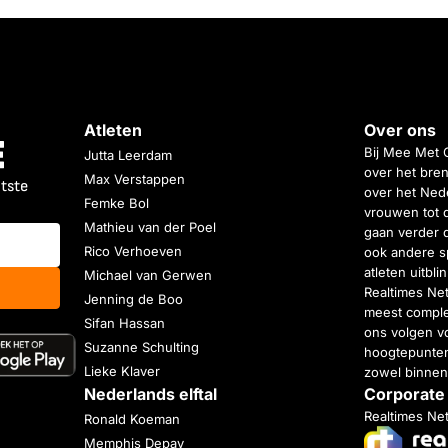
Atleten
Over ons
Bij Mee Met 
Jutta Leerdam
over het bren
Max Verstappen
atste
over het Nede
Femke Bol
vrouwen tot 
Mathieu van der Poel
gaan verder 
Rico Verhoeven
ook andere s
atleten uitbl
Michael van Gerwen
Realtimes Ne
Jenning de Boo
meest complet
Sifan Hassan
ons volgen vo
Suzanne Schulting
hoogtepunten
Lieke Klaver
zowel binnen
Nederlands elftal
Corporate
Realtimes Ne
Ronald Koeman
Memphis Depay