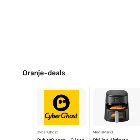
Oranje-deals
CyberGhost
MediaMarkt