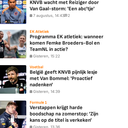
KNVB wacht met Reiziger door
Van Gaal-storm: 'Een abc'tje'
7 augustus, 14:43
2
EK Atletiek
Programma EK atletiek: wanneer
komen Femke Broeders-Bol en
TeamNL in actie?
Gisteren, 15:22
Voetbal
België geeft KNVB pijnlijk lesje
met Van Bommel: 'Proactief
nadenken'
Gisteren, 14:39
Formule 1
Verstappen krijgt harde
boodschap na zomerstop: 'Zijn
kans op de titel is verkeken'
Gisteren, 13:36