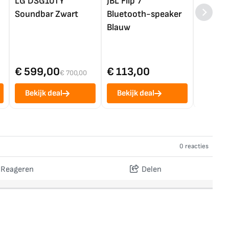
LG DSG10TY
JBL Flip 7
LG OL
Soundbar Zwart
Bluetooth-speaker
4K TV (
Blauw
€ 599,00
€ 113,00
€ 1.0
€ 700,00
Bekijk deal
Bekijk deal
Bekij
0 reacties
Reageren
Delen