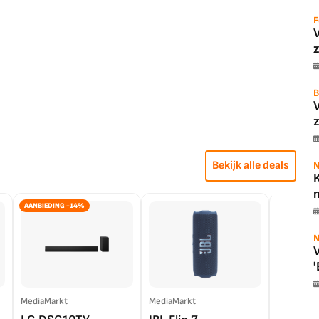
F
z
B
z
Bekijk alle deals
N
K
m
AANBIEDING -14%
N
V
'
MediaMarkt
MediaMarkt
EP.nl