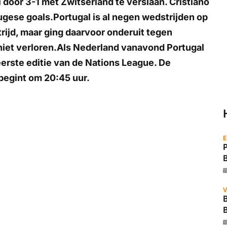
 door 3-1 met Zwitserland te verslaan. Cristiano
ugese goals.Portugal is al negen wedstrijden op
rijd, maar ging daarvoor onderuit tegen
r niet verloren.Als Nederland vanavond Portugal
eerste editie van de Nations League. De
 begint om 20:45 uur.
E
V
B