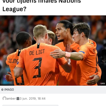
voor tijdens finales Nations
League?
© IMAGO
amber
3 jun. 2019, 18:44