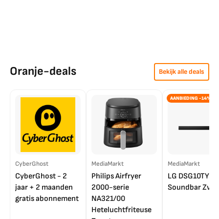
Oranje-deals
Bekijk alle deals
AANBIEDING -14%
CyberGhost
MediaMarkt
MediaMarkt
CyberGhost - 2
Philips Airfryer
LG DSG10TY
jaar + 2 maanden
2000-serie
Soundbar Zwar
gratis abonnement
NA321/00
Heteluchtfriteuse