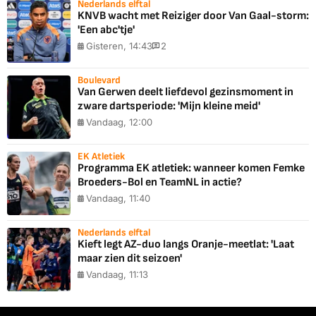
Nederlands elftal
KNVB wacht met Reiziger door Van Gaal-storm:
'Een abc'tje'
Gisteren, 14:43
2
Boulevard
Van Gerwen deelt liefdevol gezinsmoment in
zware dartsperiode: 'Mijn kleine meid'
Vandaag, 12:00
EK Atletiek
Programma EK atletiek: wanneer komen Femke
Broeders-Bol en TeamNL in actie?
Vandaag, 11:40
Nederlands elftal
Kieft legt AZ-duo langs Oranje-meetlat: 'Laat
maar zien dit seizoen'
Vandaag, 11:13