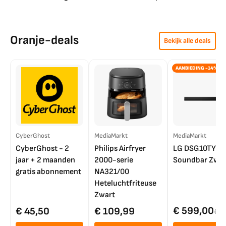
Oranje-deals
Bekijk alle deals
AANBIEDING -14%
CyberGhost
MediaMarkt
MediaMarkt
CyberGhost - 2
Philips Airfryer
LG DSG10TY
jaar + 2 maanden
2000-serie
Soundbar Zwar
gratis abonnement
NA321/00
Heteluchtfriteuse
Zwart
€ 599,00
€ 45,50
€ 109,99
€ 7