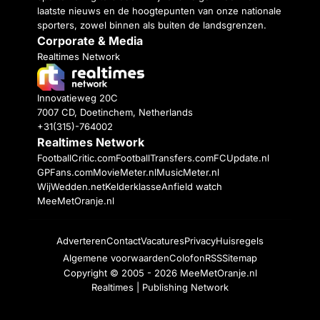
laatste nieuws en de hoogtepunten van onze nationale
sporters, zowel binnen als buiten de landsgrenzen.
Corporate & Media
Realtimes Network
Innovatieweg 20C
7007 CD, Doetinchem, Netherlands
+31(315)-764002
Realtimes Network
FootballCritic.com
FootballTransfers.com
FCUpdate.nl
GPFans.com
MovieMeter.nl
MusicMeter.nl
WijWedden.net
Kelderklasse
Anfield watch
MeeMetOranje.nl
Adverteren
Contact
Vacatures
Privacy
Huisregels
Algemene voorwaarden
Colofon
RSS
Sitemap
Copyright © 2005 - 2026
MeeMetOranje.nl
Realtimes | Publishing Network