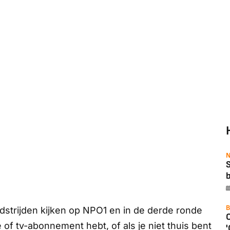
N
b
B
edstrijden kijken op NPO1 en in de derde ronde
of tv-abonnement hebt, of als je niet thuis bent
'