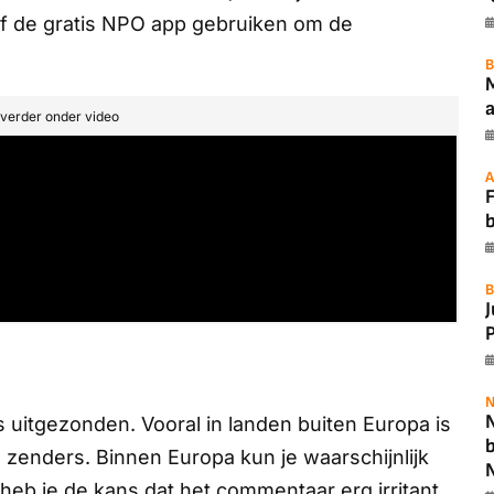
f de gratis NPO app gebruiken om de
B
a
t verder onder video
A
F
B
P
N
N
is uitgezonden. Vooral in landen buiten Europa is
e zenders. Binnen Europa kun je waarschijnlijk
eb je de kans dat het commentaar erg irritant