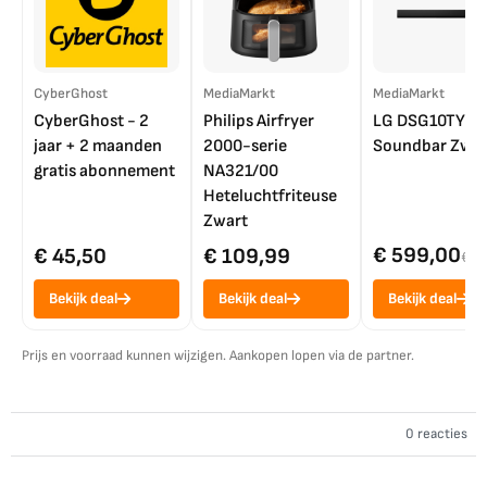
CyberGhost
MediaMarkt
MediaMarkt
CyberGhost - 2
Philips Airfryer
LG DSG10TY
jaar + 2 maanden
2000-serie
Soundbar Zwar
gratis abonnement
NA321/00
Heteluchtfriteuse
Zwart
€ 599,00
€ 45,50
€ 109,99
€ 7
Bekijk deal
Bekijk deal
Bekijk deal
Prijs en voorraad kunnen wijzigen. Aankopen lopen via de partner.
0 reacties