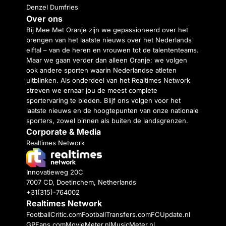
Denzel Dumfries
Over ons
Bij Mee Met Oranje zijn we gepassioneerd over het
brengen van het laatste nieuws over het Nederlands
elftal – van de heren en vrouwen tot de talententeams.
Maar we gaan verder dan alleen Oranje: we volgen
ook andere sporten waarin Nederlandse atleten
uitblinken. Als onderdeel van het Realtimes Network
streven we ernaar jou de meest complete
sportervaring te bieden. Blijf ons volgen voor het
laatste nieuws en de hoogtepunten van onze nationale
sporters, zowel binnen als buiten de landsgrenzen.
Corporate & Media
Realtimes Network
Innovatieweg 20C
7007 CD, Doetinchem, Netherlands
+31(315)-764002
Realtimes Network
FootballCritic.com
FootballTransfers.com
FCUpdate.nl
GPFans.com
MovieMeter.nl
MusicMeter.nl