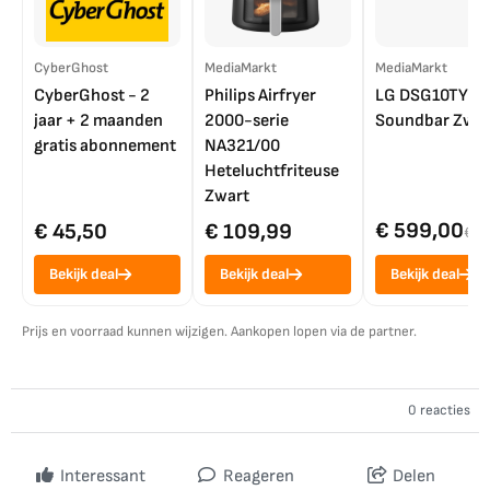
CyberGhost
MediaMarkt
MediaMarkt
CyberGhost - 2
Philips Airfryer
LG DSG10TY
jaar + 2 maanden
2000-serie
Soundbar Zwar
gratis abonnement
NA321/00
Heteluchtfriteuse
Zwart
€ 599,00
€ 45,50
€ 109,99
€ 7
Bekijk deal
Bekijk deal
Bekijk deal
Prijs en voorraad kunnen wijzigen. Aankopen lopen via de partner.
0 reacties
Interessant
Reageren
Delen