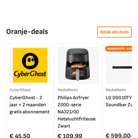
Oranje-deals
Bekijk alle deals
AANBIEDING -14%
CyberGhost
MediaMarkt
MediaMarkt
CyberGhost - 2
Philips Airfryer
LG DSG10TY
jaar + 2 maanden
2000-serie
Soundbar Zwar
gratis abonnement
NA321/00
Heteluchtfriteuse
Zwart
€ 599,00
€ 45,50
€ 109,99
€ 7