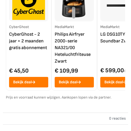
CyberGhost
MediaMarkt
MediaMarkt
CyberGhost - 2
Philips Airfryer
LG DSG10TY
jaar + 2 maanden
2000-serie
Soundbar Zwar
gratis abonnement
NA321/00
Heteluchtfriteuse
Zwart
€ 599,00
€ 45,50
€ 109,99
€ 7
Bekijk deal
Bekijk deal
Bekijk deal
Prijs en voorraad kunnen wijzigen. Aankopen lopen via de partner.
0 reacties