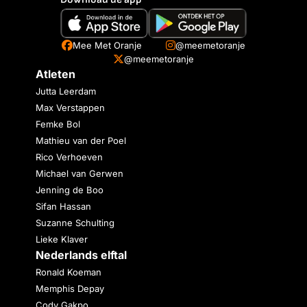
Mee Met Oranje
@meemetoranje
@meemetoranje
Atleten
Jutta Leerdam
Max Verstappen
Femke Bol
Mathieu van der Poel
Rico Verhoeven
Michael van Gerwen
Jenning de Boo
Sifan Hassan
Suzanne Schulting
Lieke Klaver
Nederlands elftal
Ronald Koeman
Memphis Depay
Cody Gakpo