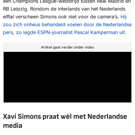
een Champions League-wedstrijd tussen Real Madrid en
RB Leipzig. Rondom de interlands van het Nederlands
elftal verscheen Simons ook niet voor de camera’s.
Hij
zou zich onheus behandeld voelen door de Nederlandse
pers, zo legde ESPN-journalist Pascal Kamperman uit.
Artikel gaat verder onder video
Xavi Simons praat wél met Nederlandse
media