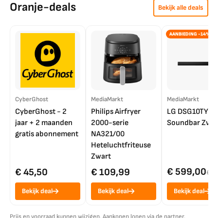
Oranje-deals
Bekijk alle deals
AANBIEDING -14%
CyberGhost
MediaMarkt
MediaMarkt
CyberGhost - 2
Philips Airfryer
LG DSG10TY
jaar + 2 maanden
2000-serie
Soundbar Zwar
gratis abonnement
NA321/00
Heteluchtfriteuse
Zwart
€ 599,00
€ 45,50
€ 109,99
€ 7
Bekijk deal
Bekijk deal
Bekijk deal
Prijs en voorraad kunnen wijzigen. Aankopen lopen via de partner.