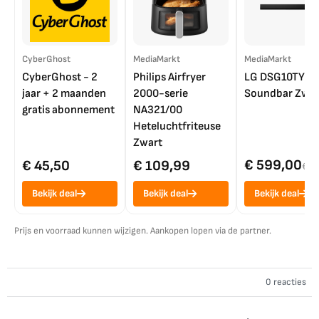
CyberGhost
MediaMarkt
MediaMarkt
CyberGhost - 2
Philips Airfryer
LG DSG10TY
jaar + 2 maanden
2000-serie
Soundbar Zwar
gratis abonnement
NA321/00
Heteluchtfriteuse
Zwart
€ 599,00
€ 45,50
€ 109,99
€ 7
Bekijk deal
Bekijk deal
Bekijk deal
Prijs en voorraad kunnen wijzigen. Aankopen lopen via de partner.
0 reacties