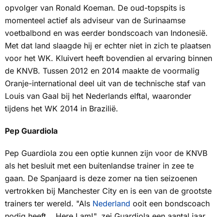
opvolger van Ronald Koeman. De oud-topspits is
momenteel actief als adviseur van de Surinaamse
voetbalbond en was eerder bondscoach van Indonesië.
Met dat land slaagde hij er echter niet in zich te plaatsen
voor het WK. Kluivert heeft bovendien al ervaring binnen
de KNVB. Tussen 2012 en 2014 maakte de voormalig
Oranje-international deel uit van de technische staf van
Louis van Gaal bij het Nederlands elftal, waaronder
tijdens het WK 2014 in Brazilië.
Pep Guardiola
Pep Guardiola zou een optie kunnen zijn voor de KNVB
als het besluit met een buitenlandse trainer in zee te
gaan. De Spanjaard is deze zomer na tien seizoenen
vertrokken bij Manchester City en is een van de grootste
trainers ter wereld. "Als
Nederland
ooit een bondscoach
nodig heeft...
Here I am
!", zei Guardiola een aantal jaar