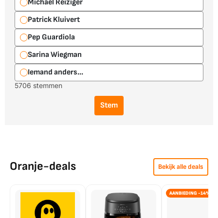
Michael Reiziger
Patrick Kluivert
Pep Guardiola
Sarina Wiegman
Iemand anders...
5706 stemmen
Stem
Oranje-deals
Bekijk alle deals
AANBIEDING -14%