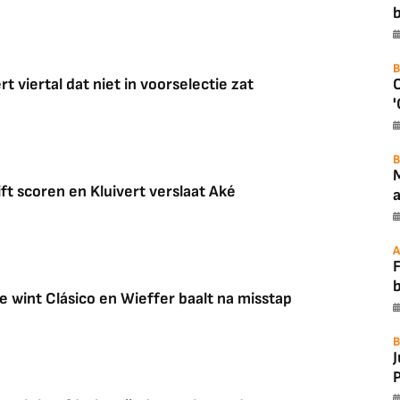
b
B
 viertal dat niet in voorselectie zat
'
B
jft scoren en Kluivert verslaat Aké
a
A
F
ie wint Clásico en Wieffer baalt na misstap
B
P