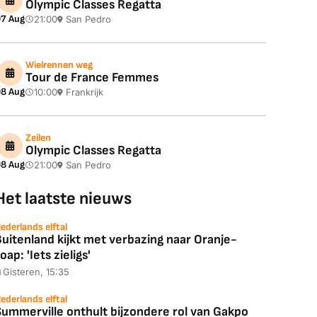
Olympic Classes Regatta
7 Aug
21:00
San Pedro
Wielrennen weg
Tour de France Femmes
8 Aug
10:00
Frankrijk
Zeilen
Olympic Classes Regatta
8 Aug
21:00
San Pedro
Het laatste nieuws
ederlands elftal
uitenland kijkt met verbazing naar Oranje-
oap: 'Iets zieligs'
Gisteren, 15:35
ederlands elftal
Summerville onthult bijzondere rol van Gakpo