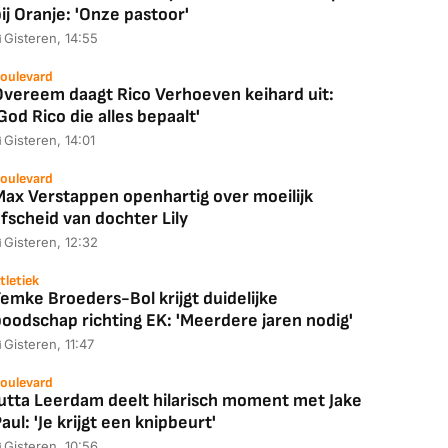
ij Oranje: 'Onze pastoor'
Gisteren, 14:55
oulevard
Overeem daagt Rico Verhoeven keihard uit:
God Rico die alles bepaalt'
Gisteren, 14:01
oulevard
Max Verstappen openhartig over moeilijk
fscheid van dochter Lily
Gisteren, 12:32
tletiek
emke Broeders-Bol krijgt duidelijke
boodschap richting EK: 'Meerdere jaren nodig'
Gisteren, 11:47
oulevard
Jutta Leerdam deelt hilarisch moment met Jake
aul: 'Je krijgt een knipbeurt'
Gisteren, 10:56