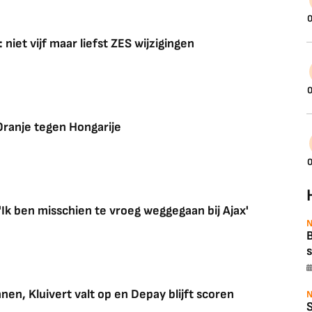
0
niet vijf maar liefst ZES wijzigingen
0
Oranje tegen Hongarije
0
'Ik ben misschien te vroeg weggegaan bij Ajax'
N
B
s
innen, Kluivert valt op en Depay blijft scoren
N