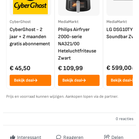
CyberGhost
MediaMarkt
MediaMarkt
CyberGhost - 2
Philips Airfryer
LG DSG10TY
jaar + 2 maanden
2000-serie
Soundbar Zwar
gratis abonnement
NA321/00
Heteluchtfriteuse
Zwart
€ 599,00
€ 45,50
€ 109,99
€ 7
Bekijk deal
Bekijk deal
Bekijk deal
Prijs en voorraad kunnen wijzigen. Aankopen lopen via de partner.
0 reacties
Interessant
Reageren
Delen