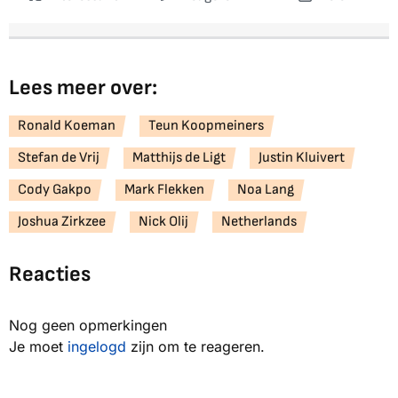
Lees meer over:
Ronald Koeman
Teun Koopmeiners
Stefan de Vrij
Matthijs de Ligt
Justin Kluivert
Cody Gakpo
Mark Flekken
Noa Lang
Joshua Zirkzee
Nick Olij
Netherlands
Reacties
Nog geen opmerkingen
Je moet
ingelogd
zijn om te reageren.