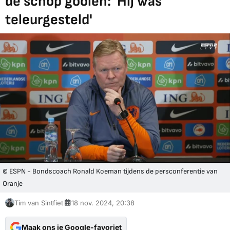
de schop gooien: 'Hij was
teleurgesteld'
© ESPN - Bondscoach Ronald Koeman tijdens de persconferentie van
Oranje
Tim van Sintfiet
18 nov. 2024, 20:38
Maak ons je Google-favoriet