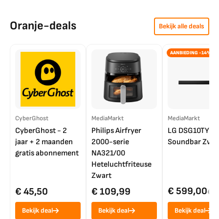
Oranje-deals
Bekijk alle deals
AANBIEDING -14%
CyberGhost
MediaMarkt
MediaMarkt
CyberGhost - 2
Philips Airfryer
LG DSG10TY
jaar + 2 maanden
2000-serie
Soundbar Zwar
gratis abonnement
NA321/00
Heteluchtfriteuse
Zwart
€ 599,00
€ 45,50
€ 109,99
€ 7
Bekijk deal
Bekijk deal
Bekijk deal