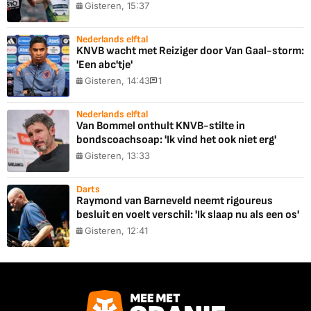
Gisteren, 15:37
Nederlands elftal
KNVB wacht met Reiziger door Van Gaal-storm:
'Een abc'tje'
Gisteren, 14:43
1
Nederlands elftal
Van Bommel onthult KNVB-stilte in
bondscoachsoap: 'Ik vind het ook niet erg'
Gisteren, 13:33
Darts
Raymond van Barneveld neemt rigoureus
besluit en voelt verschil: 'Ik slaap nu als een os'
Gisteren, 12:41