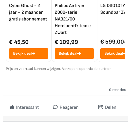
CyberGhost - 2
Philips Airfryer
LG DSG10TY
jaar + 2 maanden
2000-serie
Soundbar Zwar
gratis abonnement
NA321/00
Heteluchtfriteuse
Zwart
€ 599,00
€ 45,50
€ 109,99
€ 7
Bekijk deal
Bekijk deal
Bekijk deal
Prijs en voorraad kunnen wijzigen. Aankopen lopen via de partner.
0 reacties
Interessant
Reageren
Delen