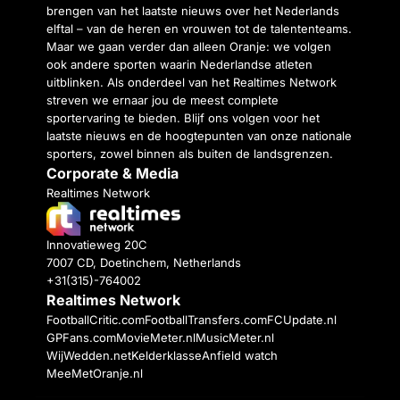
brengen van het laatste nieuws over het Nederlands
elftal – van de heren en vrouwen tot de talententeams.
Maar we gaan verder dan alleen Oranje: we volgen
ook andere sporten waarin Nederlandse atleten
uitblinken. Als onderdeel van het Realtimes Network
streven we ernaar jou de meest complete
sportervaring te bieden. Blijf ons volgen voor het
laatste nieuws en de hoogtepunten van onze nationale
sporters, zowel binnen als buiten de landsgrenzen.
Corporate & Media
Realtimes Network
Innovatieweg 20C
7007 CD, Doetinchem, Netherlands
+31(315)-764002
Realtimes Network
FootballCritic.com
FootballTransfers.com
FCUpdate.nl
GPFans.com
MovieMeter.nl
MusicMeter.nl
WijWedden.net
Kelderklasse
Anfield watch
MeeMetOranje.nl