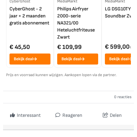
CyberGhost
MediaMarkt
MediaMarkt
CyberGhost - 2
Philips Airfryer
LG DSG10TY
jaar + 2 maanden
2000-serie
Soundbar Zwar
gratis abonnement
NA321/00
Heteluchtfriteuse
Zwart
€ 599,00
€ 45,50
€ 109,99
€ 7
Bekijk deal
Bekijk deal
Bekijk deal
Prijs en voorraad kunnen wijzigen. Aankopen lopen via de partner.
0 reacties
Interessant
Reageren
Delen