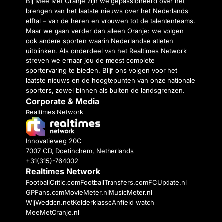
Bij Mee Met Oranje zijn we gepassioneerd over het
brengen van het laatste nieuws over het Nederlands
elftal – van de heren en vrouwen tot de talententeams.
Maar we gaan verder dan alleen Oranje: we volgen
ook andere sporten waarin Nederlandse atleten
uitblinken. Als onderdeel van het Realtimes Network
streven we ernaar jou de meest complete
sportervaring te bieden. Blijf ons volgen voor het
laatste nieuws en de hoogtepunten van onze nationale
sporters, zowel binnen als buiten de landsgrenzen.
Corporate & Media
Realtimes Network
Innovatieweg 20C
7007 CD, Doetinchem, Netherlands
+31(315)-764002
Realtimes Network
FootballCritic.com
FootballTransfers.com
FCUpdate.nl
GPFans.com
MovieMeter.nl
MusicMeter.nl
WijWedden.net
Kelderklasse
Anfield watch
MeeMetOranje.nl