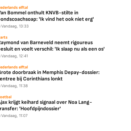
ederlands elftal
Van Bommel onthult KNVB-stilte in
ondscoachsoap: 'Ik vind het ook niet erg'
Vandaag, 13:33
arts
Raymond van Barneveld neemt rigoureus
esluit en voelt verschil: 'Ik slaap nu als een os'
Vandaag, 12:41
ederlands elftal
Grote doorbraak in Memphis Depay-dossier:
entree bij Corinthians lonkt
Vandaag, 11:38
oetbal
jax krijgt keihard signaal over Noa Lang-
ransfer: 'Hoofdpijndossier'
Vandaag, 11:07