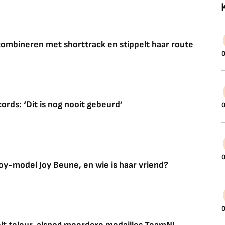
 combineren met shorttrack en stippelt haar route
0
rds: ‘Dit is nog nooit gebeurd’
0
0
y-model Joy Beune, en wie is haar vriend?
0