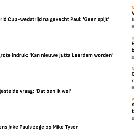
N
rld Cup-wedstrijd na gevecht Paul: 'Geen spijt'
b
D
b
grote indruk: 'Kan nieuwe Jutta Leerdam worden'
N
r
stelde vraag: 'Dat ben ik wel'
V
A
t
ens Jake Pauls zege op Mike Tyson