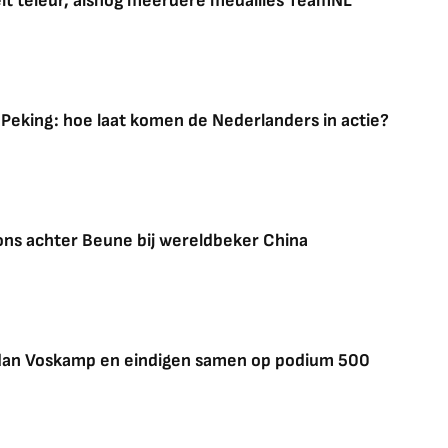
elt teleur, alsnog meerdere medailles TeamNL
eking: hoe laat komen de Nederlanders in actie?
ons achter Beune bij wereldbeker China
 dan Voskamp en eindigen samen op podium 500