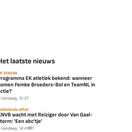
Het laatste nieuws
K Atletiek
Programma EK atletiek bekend: wanneer
komen Femke Broeders-Bol en TeamNL in
ctie?
Vandaag, 15:37
ederlands elftal
KNVB wacht met Reiziger door Van Gaal-
torm: 'Een abc'tje'
Vandaag, 14:43
1