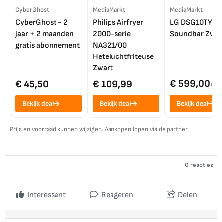
CyberGhost
MediaMarkt
MediaMarkt
CyberGhost - 2
Philips Airfryer
LG DSG10TY
jaar + 2 maanden
2000-serie
Soundbar Zwar
gratis abonnement
NA321/00
Heteluchtfriteuse
Zwart
€ 599,00
€ 45,50
€ 109,99
€ 7
Bekijk deal
Bekijk deal
Bekijk deal
Prijs en voorraad kunnen wijzigen. Aankopen lopen via de partner.
0 reacties
Interessant
Reageren
Delen