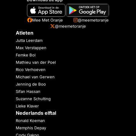
Mee Met Oranje
@meemetoranje
@meemetoranje
Atleten
Jutta Leerdam
Max Verstappen
Femke Bol
Mathieu van der Poel
Rico Verhoeven
Michael van Gerwen
Jenning de Boo
Sifan Hassan
Suzanne Schulting
Lieke Klaver
Nederlands elftal
Ronald Koeman
Memphis Depay
Cody Gakpo