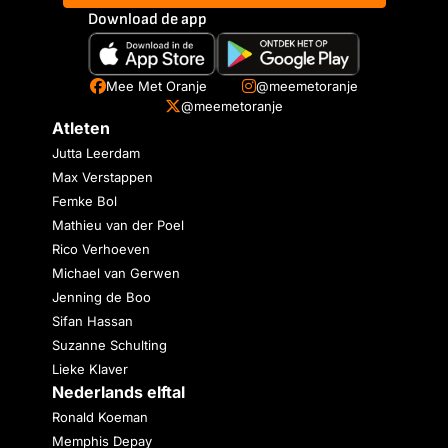
Download de app
Mee Met Oranje
@meemetoranje
@meemetoranje
Atleten
Jutta Leerdam
Max Verstappen
Femke Bol
Mathieu van der Poel
Rico Verhoeven
Michael van Gerwen
Jenning de Boo
Sifan Hassan
Suzanne Schulting
Lieke Klaver
Nederlands elftal
Ronald Koeman
Memphis Depay