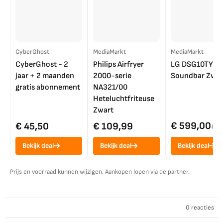
CyberGhost
MediaMarkt
MediaMarkt
CyberGhost - 2
Philips Airfryer
LG DSG10TY
jaar + 2 maanden
2000-serie
Soundbar Zwar
gratis abonnement
NA321/00
Heteluchtfriteuse
Zwart
€ 599,00
€ 45,50
€ 109,99
€ 7
Bekijk deal
Bekijk deal
Bekijk deal
Prijs en voorraad kunnen wijzigen. Aankopen lopen via de partner.
0 reacties