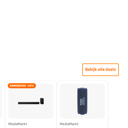
Bekijk alle deals
AANBIEDING -14%
MediaMarkt
MediaMarkt
EP.nl