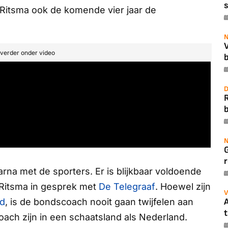
s
 Ritsma ook de komende vier jaar de
N
t verder onder video
b
D
b
N
r
rna met de sporters. Er is blijkbaar voldoende
t Ritsma in gesprek met
De Telegraaf
. Hoewel zijn
V
A
rd
, is de bondscoach nooit gaan twijfelen aan
t
scoach zijn in een schaatsland als Nederland.