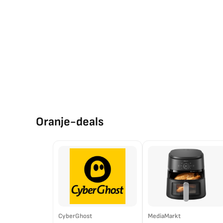
Oranje-deals
CyberGhost
MediaMarkt