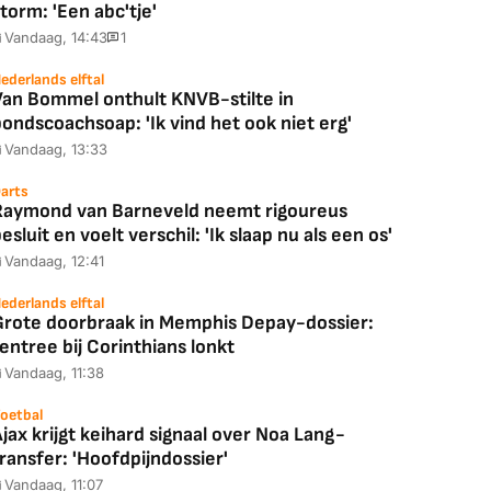
torm: 'Een abc'tje'
Vandaag, 14:43
1
ederlands elftal
Van Bommel onthult KNVB-stilte in
ondscoachsoap: 'Ik vind het ook niet erg'
Vandaag, 13:33
arts
Raymond van Barneveld neemt rigoureus
esluit en voelt verschil: 'Ik slaap nu als een os'
Vandaag, 12:41
ederlands elftal
Grote doorbraak in Memphis Depay-dossier:
entree bij Corinthians lonkt
Vandaag, 11:38
oetbal
jax krijgt keihard signaal over Noa Lang-
ransfer: 'Hoofdpijndossier'
Vandaag, 11:07