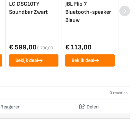
LG DSG10TY
JBL Flip 7
LG OL
Soundbar Zwart
Bluetooth-speaker
4K TV (
Blauw
€ 599,00
€ 113,00
€ 1.0
€ 700,00
Bekijk deal
Bekijk deal
Bekij
0 reacties
Reageren
Delen