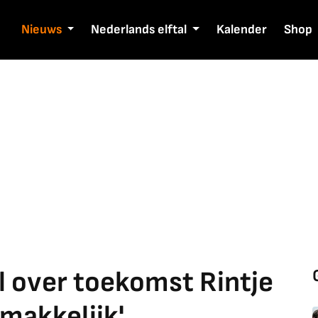
Nieuws
Nederlands elftal
Kalender
Shop
l over toekomst Rintje
 makkelijk'