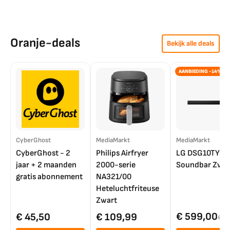
Oranje-deals
Bekijk alle deals
AANBIEDING -14%
CyberGhost
MediaMarkt
MediaMarkt
CyberGhost - 2
Philips Airfryer
LG DSG10TY
jaar + 2 maanden
2000-serie
Soundbar Zwar
gratis abonnement
NA321/00
Heteluchtfriteuse
Zwart
€ 599,00
€ 45,50
€ 109,99
€ 7