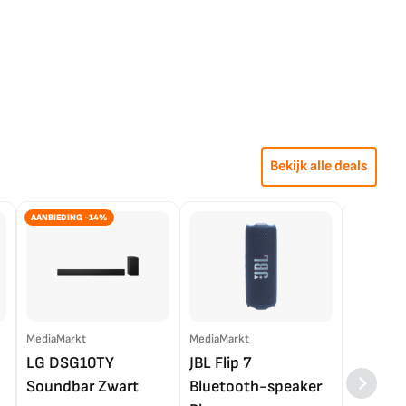
Bekijk alle deals
AANBIEDING -14%
MediaMarkt
MediaMarkt
EP.nl
LG DSG10TY
JBL Flip 7
LG OL
Soundbar Zwart
Bluetooth-speaker
4K TV (