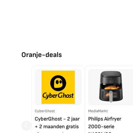
Oranje-deals
CyberGhost
MediaMarkt
CyberGhost - 2 jaar
Philips Airfryer
+ 2 maanden gratis
2000-serie