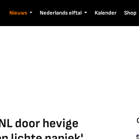
Nieuws
Nederlands elftal
Kalender
Shop
NL door hevige
 lichte paniek'