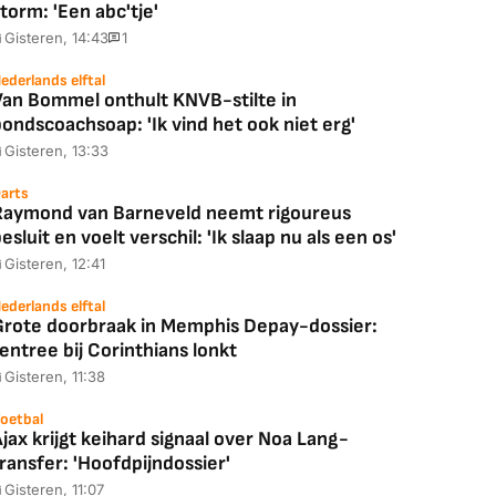
torm: 'Een abc'tje'
Gisteren, 14:43
1
ederlands elftal
Van Bommel onthult KNVB-stilte in
ondscoachsoap: 'Ik vind het ook niet erg'
Gisteren, 13:33
arts
Raymond van Barneveld neemt rigoureus
esluit en voelt verschil: 'Ik slaap nu als een os'
Gisteren, 12:41
ederlands elftal
Grote doorbraak in Memphis Depay-dossier:
entree bij Corinthians lonkt
Gisteren, 11:38
oetbal
jax krijgt keihard signaal over Noa Lang-
ransfer: 'Hoofdpijndossier'
Gisteren, 11:07