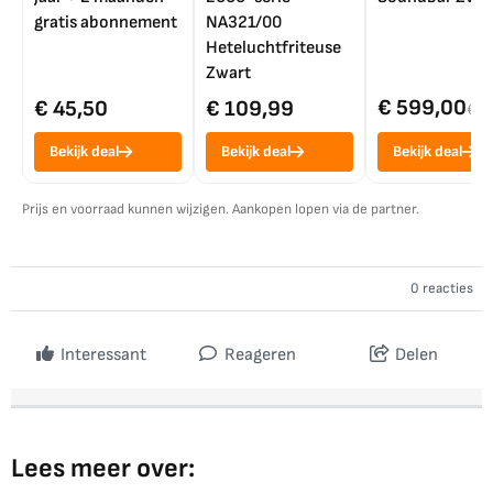
gratis abonnement
NA321/00
Heteluchtfriteuse
Zwart
€ 599,00
€ 45,50
€ 109,99
€ 7
Bekijk deal
Bekijk deal
Bekijk deal
Prijs en voorraad kunnen wijzigen. Aankopen lopen via de partner.
0 reacties
Interessant
Reageren
Delen
Lees meer over: