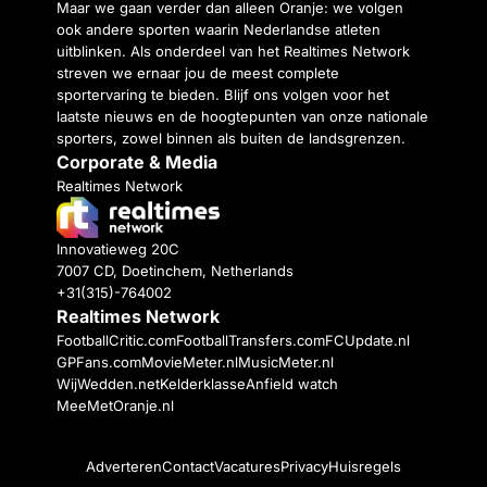
Maar we gaan verder dan alleen Oranje: we volgen
ook andere sporten waarin Nederlandse atleten
uitblinken. Als onderdeel van het Realtimes Network
streven we ernaar jou de meest complete
sportervaring te bieden. Blijf ons volgen voor het
laatste nieuws en de hoogtepunten van onze nationale
sporters, zowel binnen als buiten de landsgrenzen.
Corporate & Media
Realtimes Network
Innovatieweg 20C
7007 CD, Doetinchem, Netherlands
+31(315)-764002
Realtimes Network
FootballCritic.com
FootballTransfers.com
FCUpdate.nl
GPFans.com
MovieMeter.nl
MusicMeter.nl
WijWedden.net
Kelderklasse
Anfield watch
MeeMetOranje.nl
Adverteren
Contact
Vacatures
Privacy
Huisregels