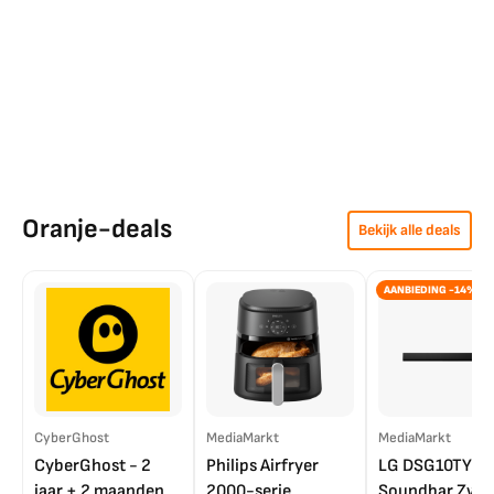
Oranje-deals
Bekijk alle deals
AANBIEDING -14%
CyberGhost
MediaMarkt
MediaMarkt
CyberGhost - 2
Philips Airfryer
LG DSG10TY
jaar + 2 maanden
2000-serie
Soundbar Zwar