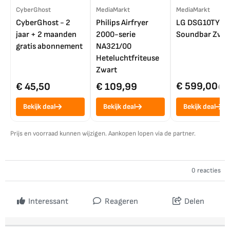
CyberGhost
MediaMarkt
MediaMarkt
CyberGhost - 2
Philips Airfryer
LG DSG10TY
jaar + 2 maanden
2000-serie
Soundbar Zwar
gratis abonnement
NA321/00
Heteluchtfriteuse
Zwart
€ 599,00
€ 45,50
€ 109,99
€ 7
Bekijk deal
Bekijk deal
Bekijk deal
Prijs en voorraad kunnen wijzigen. Aankopen lopen via de partner.
0 reacties
Interessant
Reageren
Delen