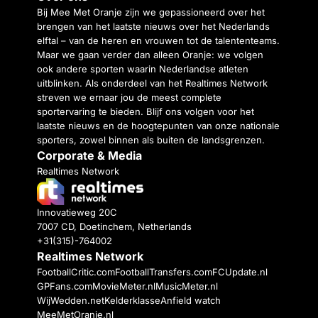
Bij Mee Met Oranje zijn we gepassioneerd over het
brengen van het laatste nieuws over het Nederlands
elftal – van de heren en vrouwen tot de talententeams.
Maar we gaan verder dan alleen Oranje: we volgen
ook andere sporten waarin Nederlandse atleten
uitblinken. Als onderdeel van het Realtimes Network
streven we ernaar jou de meest complete
sportervaring te bieden. Blijf ons volgen voor het
laatste nieuws en de hoogtepunten van onze nationale
sporters, zowel binnen als buiten de landsgrenzen.
Corporate & Media
Realtimes Network
Innovatieweg 20C
7007 CD, Doetinchem, Netherlands
+31(315)-764002
Realtimes Network
FootballCritic.com
FootballTransfers.com
FCUpdate.nl
GPFans.com
MovieMeter.nl
MusicMeter.nl
WijWedden.net
Kelderklasse
Anfield watch
MeeMetOranje.nl