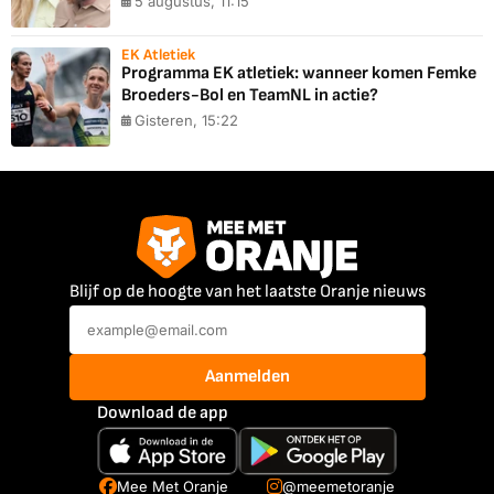
5 augustus, 11:15
EK Atletiek
Programma EK atletiek: wanneer komen Femke
Broeders-Bol en TeamNL in actie?
Gisteren, 15:22
Blijf op de hoogte van het laatste Oranje nieuws
Aanmelden
Download de app
Mee Met Oranje
@meemetoranje