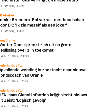
Manchester City verlangt 64 miljoen euro
Gisteren, 10:39
K Atletiek
Femke Broeders-Bol verrast met boodschap
oor EK: 'Ik zie mezelf als een joker'
Gisteren, 10:03
ong Oranje
Wouter Goes spreekt zich uit na grote
eslissing over zijn toekomst
4 augustus, 20:00
ederlands elftal
Opvallende wending in zoektocht naar nieuwe
bondscoach van Oranje
4 augustus, 17:58
ederlands elftal
IFA-baas Gianni Infantino krijgt slecht nieuws
it Zeist: 'Logisch gevolg'
4 augustus, 17:30