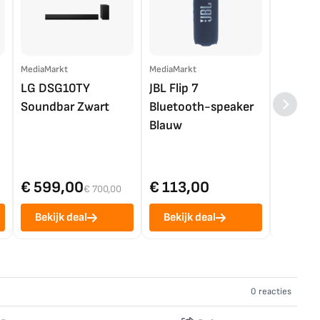
MediaMarkt
MediaMarkt
EP.nl
LG DSG10TY
JBL Flip 7
LG OL
Soundbar Zwart
Bluetooth-speaker
4K TV (
Blauw
€ 599,00
€ 113,00
€ 1.0
€ 700,00
Bekijk deal
Bekijk deal
Bekij
0 reacties