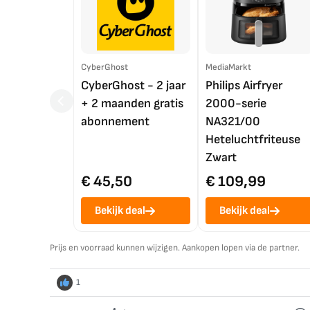
CyberGhost
MediaMarkt
CyberGhost - 2 jaar
Philips Airfryer
+ 2 maanden gratis
2000-serie
abonnement
NA321/00
Heteluchtfriteuse
Zwart
€ 45,50
€ 109,99
Bekijk deal
Bekijk deal
Prijs en voorraad kunnen wijzigen. Aankopen lopen via de partner.
1