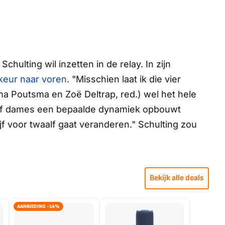
hulting wil inzetten in de relay. In zijn
rkeur naar voren
. "Misschien laat ik die vier
ma Poutsma en Zoë Deltrap, red.) wel het hele
t vijf dames een bepaalde dynamiek opbouwt
ijf voor twaalf gaat veranderen." Schulting zou
Bekijk alle deals
AANBIEDING -14%