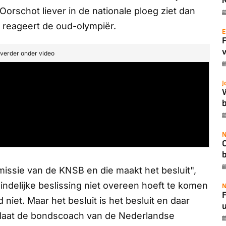
orschot liever in de nationale ploeg ziet dan
, reageert de oud-olympiër.
E
v
t verder onder video
J
b
N
issie van de KNSB en die maakt het besluit",
eindelijke beslissing niet overeen hoeft te komen
N
F
 niet. Maar het besluit is het besluit en daar
u
laat de bondscoach van de Nederlandse