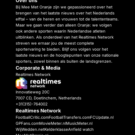
Over ons
Bij Mee Met Oranje zijn we gepassioneerd over het
brengen van het laatste nieuws over het Nederlands
elftal – van de heren en vrouwen tot de talententeams.
Maar we gaan verder dan alleen Oranje: we volgen
ook andere sporten waarin Nederlandse atleten
uitblinken. Als onderdeel van het Realtimes Network
streven we ernaar jou de meest complete
sportervaring te bieden. Blijf ons volgen voor het
laatste nieuws en de hoogtepunten van onze nationale
sporters, zowel binnen als buiten de landsgrenzen.
Corporate & Media
Realtimes Network
Innovatieweg 20C
7007 CD, Doetinchem, Netherlands
+31(315)-764002
Realtimes Network
FootballCritic.com
FootballTransfers.com
FCUpdate.nl
GPFans.com
MovieMeter.nl
MusicMeter.nl
WijWedden.net
Kelderklasse
Anfield watch