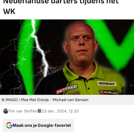
Nederlandse darters tijdens het
WK
© IMAGO / Mee Met Oranje - Michael van Gerwen
Tim van Sintfiet
23 dec. 2024, 12:33
Maak ons je Google-favoriet