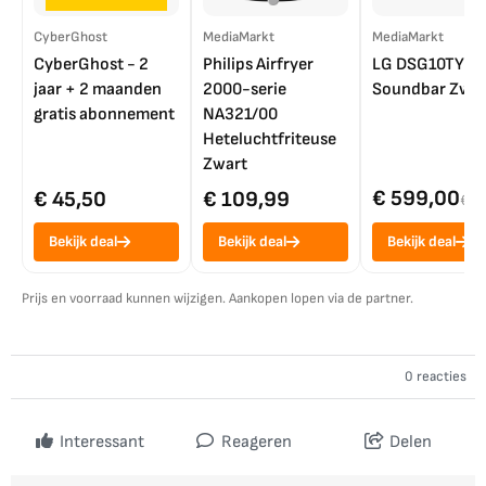
CyberGhost
MediaMarkt
MediaMarkt
CyberGhost - 2
Philips Airfryer
LG DSG10TY
jaar + 2 maanden
2000-serie
Soundbar Zwar
gratis abonnement
NA321/00
Heteluchtfriteuse
Zwart
€ 599,00
€ 45,50
€ 109,99
€ 7
Bekijk deal
Bekijk deal
Bekijk deal
Prijs en voorraad kunnen wijzigen. Aankopen lopen via de partner.
0 reacties
Interessant
Reageren
Delen