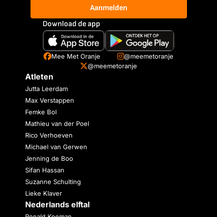
Aanmelden
Download de app
Mee Met Oranje
@meemetoranje
@meemetoranje
Atleten
Jutta Leerdam
Max Verstappen
Femke Bol
Mathieu van der Poel
Rico Verhoeven
Michael van Gerwen
Jenning de Boo
Sifan Hassan
Suzanne Schulting
Lieke Klaver
Nederlands elftal
Ronald Koeman