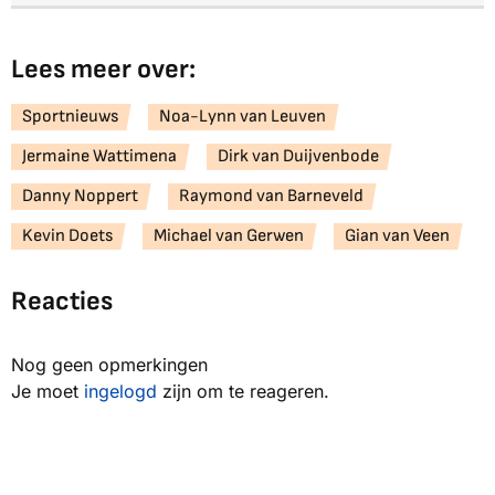
Lees meer over:
Sportnieuws
Noa-Lynn van Leuven
Jermaine Wattimena
Dirk van Duijvenbode
Danny Noppert
Raymond van Barneveld
Kevin Doets
Michael van Gerwen
Gian van Veen
Reacties
Nog geen opmerkingen
Je moet
ingelogd
zijn om te reageren.