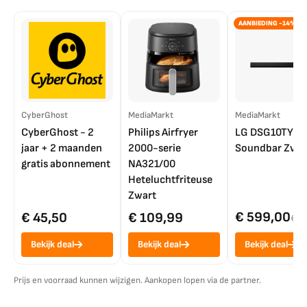
AANBIEDING -14%
CyberGhost
MediaMarkt
MediaMarkt
CyberGhost - 2
Philips Airfryer
LG DSG10TY
jaar + 2 maanden
2000-serie
Soundbar Zwar
gratis abonnement
NA321/00
Heteluchtfriteuse
Zwart
€ 599,00
€ 45,50
€ 109,99
€ 7
Bekijk deal
Bekijk deal
Bekijk deal
Prijs en voorraad kunnen wijzigen. Aankopen lopen via de partner.