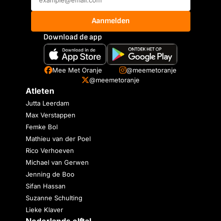
Aanmelden
Download de app
Mee Met Oranje
@meemetoranje
@meemetoranje
Atleten
Jutta Leerdam
Max Verstappen
Femke Bol
Mathieu van der Poel
Rico Verhoeven
Michael van Gerwen
Jenning de Boo
Sifan Hassan
Suzanne Schulting
Lieke Klaver
Nederlands elftal