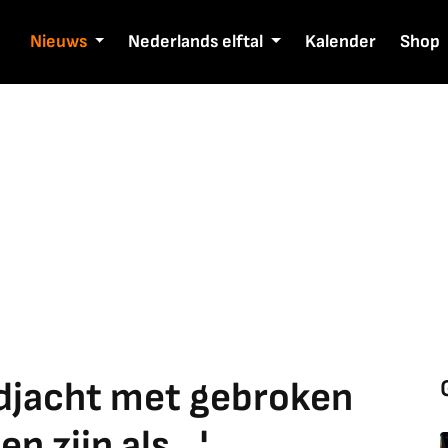
Nieuws
Nederlands elftal
Kalender
Shop
rdjacht met gebroken
n zijn als...'