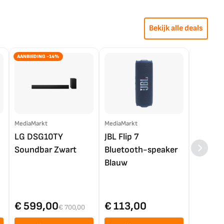
Bekijk alle deals
AANBIEDING -14%
MediaMarkt
MediaMarkt
EP.nl
LG DSG10TY
JBL Flip 7
LG OL
Soundbar Zwart
Bluetooth-speaker
4K TV (
Blauw
€ 599,00
€ 113,00
€ 1.0
€ 700,00