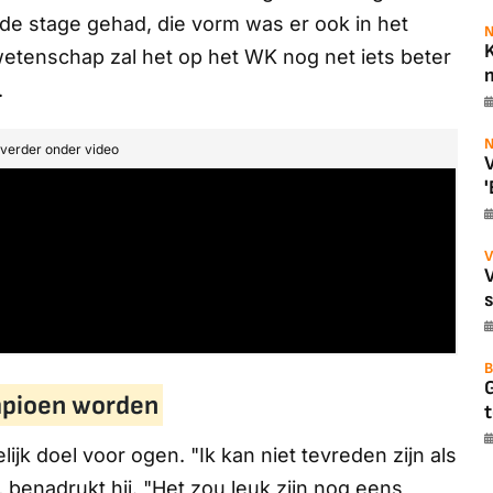
ede stage gehad, die vorm was er ook in het
N
K
tenschap zal het op het WK nog net iets beter
m
.
N
t verder onder video
V
'
V
B
mpioen worden
t
jk doel voor ogen. "Ik kan niet tevreden zijn als
, benadrukt hij. "Het zou leuk zijn nog eens