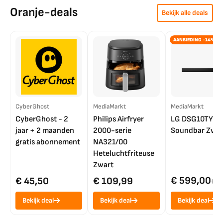
Oranje-deals
Bekijk alle deals
AANBIEDING -14%
CyberGhost
MediaMarkt
MediaMarkt
CyberGhost - 2
Philips Airfryer
LG DSG10TY
jaar + 2 maanden
2000-serie
Soundbar Zwar
gratis abonnement
NA321/00
Heteluchtfriteuse
Zwart
€ 599,00
€ 45,50
€ 109,99
€ 7
Bekijk deal
Bekijk deal
Bekijk deal