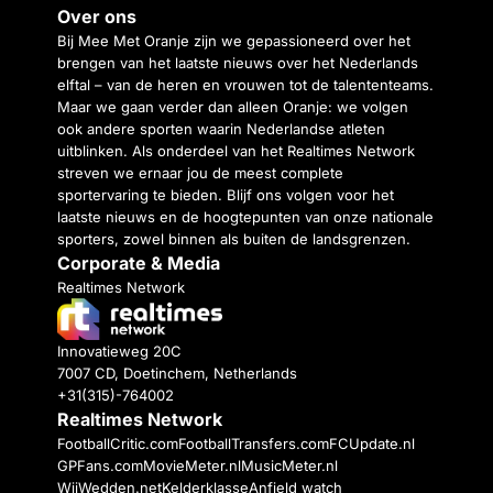
Over ons
Bij Mee Met Oranje zijn we gepassioneerd over het
brengen van het laatste nieuws over het Nederlands
elftal – van de heren en vrouwen tot de talententeams.
Maar we gaan verder dan alleen Oranje: we volgen
ook andere sporten waarin Nederlandse atleten
uitblinken. Als onderdeel van het Realtimes Network
streven we ernaar jou de meest complete
sportervaring te bieden. Blijf ons volgen voor het
laatste nieuws en de hoogtepunten van onze nationale
sporters, zowel binnen als buiten de landsgrenzen.
Corporate & Media
Realtimes Network
Innovatieweg 20C
7007 CD, Doetinchem, Netherlands
+31(315)-764002
Realtimes Network
FootballCritic.com
FootballTransfers.com
FCUpdate.nl
GPFans.com
MovieMeter.nl
MusicMeter.nl
WijWedden.net
Kelderklasse
Anfield watch