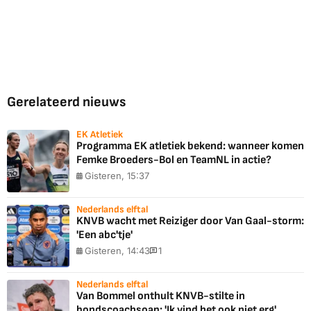
Gerelateerd nieuws
EK Atletiek
Programma EK atletiek bekend: wanneer komen
Femke Broeders-Bol en TeamNL in actie?
Gisteren, 15:37
Nederlands elftal
KNVB wacht met Reiziger door Van Gaal-storm:
'Een abc'tje'
Gisteren, 14:43
1
Nederlands elftal
Van Bommel onthult KNVB-stilte in
bondscoachsoap: 'Ik vind het ook niet erg'