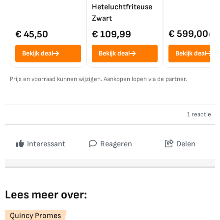
Heteluchtfriteuse
Zwart
€ 599,00
€ 45,50
€ 109,99
€ 7
Bekijk deal
Bekijk deal
Bekijk deal
Prijs en voorraad kunnen wijzigen. Aankopen lopen via de partner.
1 reactie
Interessant
Reageren
Delen
Lees meer over:
Quincy Promes