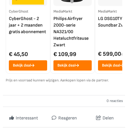
CyberGhost
MediaMarkt
MediaMarkt
CyberGhost - 2
Philips Airfryer
LG DSG10TY
jaar + 2 maanden
2000-serie
Soundbar Zwar
gratis abonnement
NA321/00
Heteluchtfriteuse
Zwart
€ 599,00
€ 45,50
€ 109,99
€ 7
Bekijk deal
Bekijk deal
Bekijk deal
Prijs en voorraad kunnen wijzigen. Aankopen lopen via de partner.
0 reacties
Interessant
Reageren
Delen