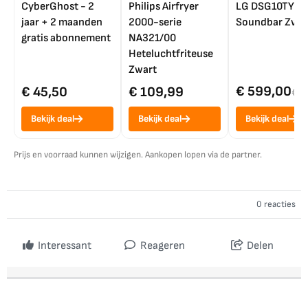
CyberGhost - 2
Philips Airfryer
LG DSG10TY
jaar + 2 maanden
2000-serie
Soundbar Zwar
gratis abonnement
NA321/00
Heteluchtfriteuse
Zwart
€ 599,00
€ 45,50
€ 109,99
€ 7
Bekijk deal
Bekijk deal
Bekijk deal
Prijs en voorraad kunnen wijzigen. Aankopen lopen via de partner.
0 reacties
Interessant
Reageren
Delen