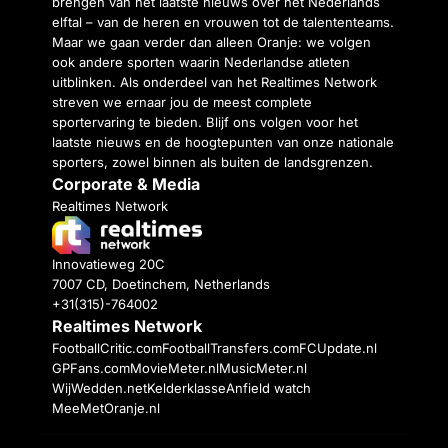
brengen van het laatste nieuws over het Nederlands
elftal – van de heren en vrouwen tot de talententeams.
Maar we gaan verder dan alleen Oranje: we volgen
ook andere sporten waarin Nederlandse atleten
uitblinken. Als onderdeel van het Realtimes Network
streven we ernaar jou de meest complete
sportervaring te bieden. Blijf ons volgen voor het
laatste nieuws en de hoogtepunten van onze nationale
sporters, zowel binnen als buiten de landsgrenzen.
Corporate & Media
Realtimes Network
Innovatieweg 20C
7007 CD, Doetinchem, Netherlands
+31(315)-764002
Realtimes Network
FootballCritic.com
FootballTransfers.com
FCUpdate.nl
GPFans.com
MovieMeter.nl
MusicMeter.nl
WijWedden.net
Kelderklasse
Anfield watch
MeeMetOranje.nl