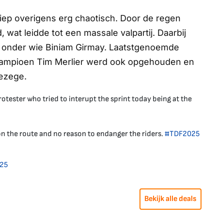
iep overigens erg chaotisch. Door de regen
, wat leidde tot een massale valpartij. Daarbij
, onder wie Biniam Girmay. Laatstgenoemde
kampioen Tim Merlier werd ook opgehouden en
ezege.
tester who tried to interupt the sprint today being at the
on the route and no reason to endanger the riders.
#TDF2025
025
Bekijk alle deals