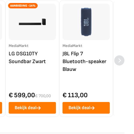
AANBIEDING -14%
MediaMarkt
MediaMarkt
EP.nl
LG DSG10TY
JBL Flip 7
LG OL
Soundbar Zwart
Bluetooth-speaker
4K TV (
Blauw
€ 599,00
€ 113,00
€ 1.0
€ 700,00
Bekijk deal
Bekijk deal
Bekij