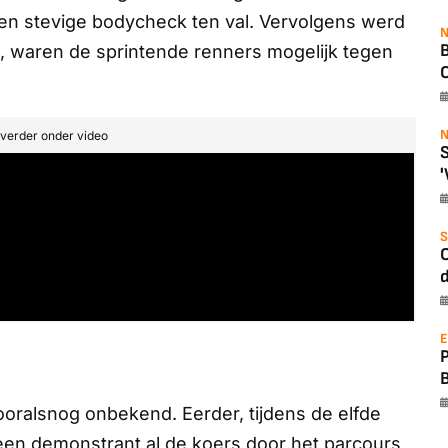
en stevige bodycheck ten val. Vervolgens werd
N
B
s, waren de sprintende renners mogelijk tegen
O
N
t verder onder video
S
'
S
O
d
E
ralsnog onbekend. Eerder, tijdens de elfde
een demonstrant al de koers door het parcours