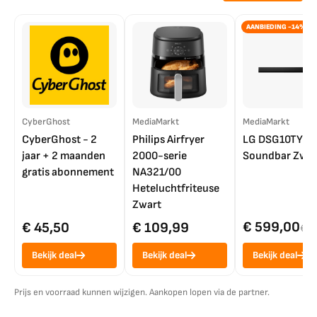
AANBIEDING -14%
CyberGhost
MediaMarkt
MediaMarkt
CyberGhost - 2
Philips Airfryer
LG DSG10TY
jaar + 2 maanden
2000-serie
Soundbar Zwar
gratis abonnement
NA321/00
Heteluchtfriteuse
Zwart
€ 599,00
€ 45,50
€ 109,99
€ 7
Bekijk deal
Bekijk deal
Bekijk deal
Prijs en voorraad kunnen wijzigen. Aankopen lopen via de partner.