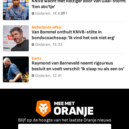
KNVB wacht met Reiziger door Van Gaal-storm:
'Een abc'tje'
Gisteren, 14:43
1
Nederlands elftal
Van Bommel onthult KNVB-stilte in
bondscoachsoap: 'Ik vind het ook niet erg'
Gisteren, 13:33
Darts
Raymond van Barneveld neemt rigoureus
besluit en voelt verschil: 'Ik slaap nu als een os'
Gisteren, 12:41
Blijf op de hoogte van het laatste Oranje nieuws