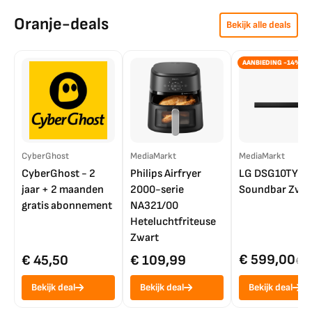
Oranje-deals
Bekijk alle deals
AANBIEDING -14%
CyberGhost
MediaMarkt
MediaMarkt
CyberGhost - 2
Philips Airfryer
LG DSG10TY
jaar + 2 maanden
2000-serie
Soundbar Zwar
gratis abonnement
NA321/00
Heteluchtfriteuse
Zwart
€ 599,00
€ 45,50
€ 109,99
€ 7
Bekijk deal
Bekijk deal
Bekijk deal