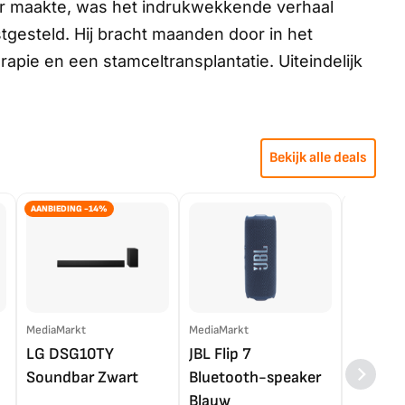
der maakte, was het indrukwekkende verhaal
tgesteld. Hij bracht maanden door in het
pie en een stamceltransplantatie. Uiteindelijk
Bekijk alle deals
AANBIEDING -14%
MediaMarkt
MediaMarkt
EP.nl
LG DSG10TY
JBL Flip 7
LG OL
Soundbar Zwart
Bluetooth-speaker
4K TV (
Blauw