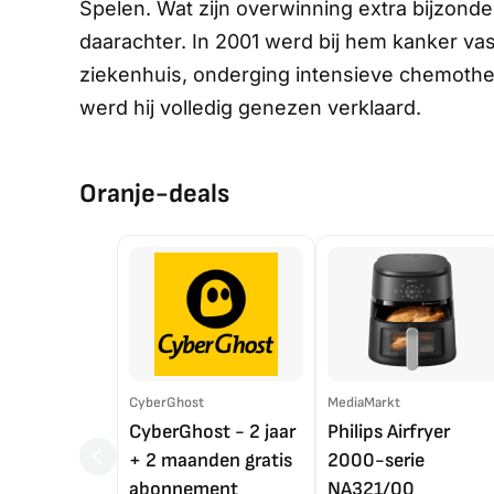
Spelen. Wat zijn overwinning extra bijzon
daarachter. In 2001 werd bij hem kanker vas
ziekenhuis, onderging intensieve chemothera
werd hij volledig genezen verklaard.
Oranje-deals
CyberGhost
MediaMarkt
CyberGhost - 2 jaar
Philips Airfryer
+ 2 maanden gratis
2000-serie
abonnement
NA321/00