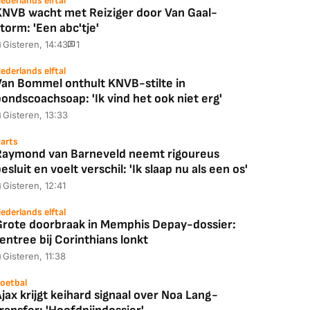
ederlands elftal
KNVB wacht met Reiziger door Van Gaal-
torm: 'Een abc'tje'
Gisteren, 14:43
1
ederlands elftal
Van Bommel onthult KNVB-stilte in
ondscoachsoap: 'Ik vind het ook niet erg'
Gisteren, 13:33
arts
Raymond van Barneveld neemt rigoureus
esluit en voelt verschil: 'Ik slaap nu als een os'
Gisteren, 12:41
ederlands elftal
Grote doorbraak in Memphis Depay-dossier:
entree bij Corinthians lonkt
Gisteren, 11:38
oetbal
jax krijgt keihard signaal over Noa Lang-