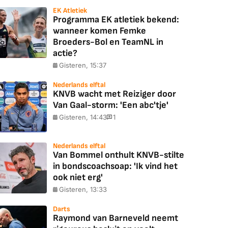
EK Atletiek
Programma EK atletiek bekend:
wanneer komen Femke
Broeders-Bol en TeamNL in
actie?
Gisteren, 15:37
Nederlands elftal
KNVB wacht met Reiziger door
Van Gaal-storm: 'Een abc'tje'
Gisteren, 14:43
1
Nederlands elftal
Van Bommel onthult KNVB-stilte
in bondscoachsoap: 'Ik vind het
ook niet erg'
Gisteren, 13:33
Darts
Raymond van Barneveld neemt