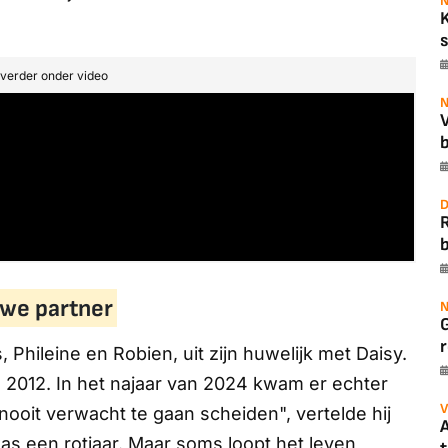
N
s
t verder onder video
N
b
D
b
uwe partner
N
r
Phileine en Robien, uit zijn huwelijk met Daisy.
 2012. In het najaar van 2024 kwam er echter
V
 nooit verwacht te gaan scheiden", vertelde hij
A
was een rotjaar. Maar soms loopt het leven