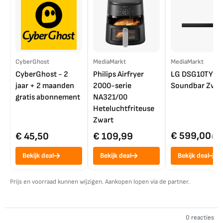
CyberGhost
MediaMarkt
MediaMarkt
CyberGhost - 2
Philips Airfryer
LG DSG10TY
jaar + 2 maanden
2000-serie
Soundbar Zwar
gratis abonnement
NA321/00
Heteluchtfriteuse
Zwart
€ 599,00
€ 45,50
€ 109,99
€ 7
Bekijk deal
Bekijk deal
Bekijk deal
Prijs en voorraad kunnen wijzigen. Aankopen lopen via de partner.
0 reacties