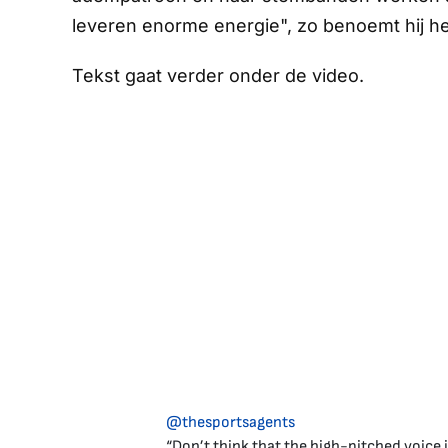
leveren enorme energie", zo benoemt hij he
Tekst gaat verder onder de video.
@thesportsagents
“Don’t think that the high-pitched voice 