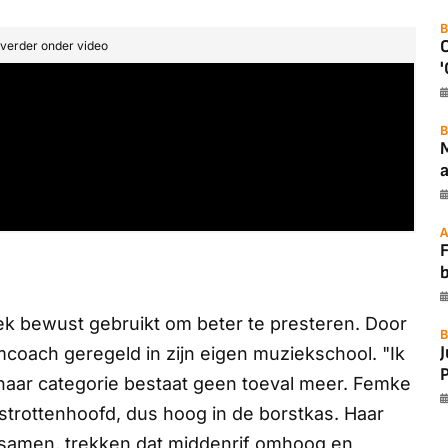
B
t verder onder video
'
B
a
A
F
iek bewust gebruikt om beter te presteren. Door
B
mcoach geregeld in zijn eigen muziekschool. "Ik
P
n haar categorie bestaat geen toeval meer. Femke
trottenhoofd, dus hoog in de borstkas. Haar
amen, trekken dat middenrif omhoog en