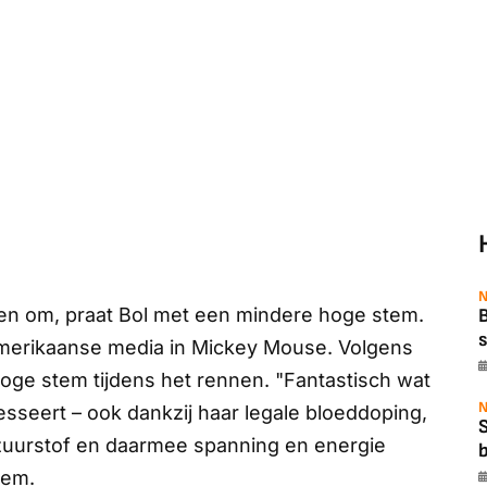
N
jden om, praat Bol met een mindere hoge stem.
B
s
Amerikaanse media in
Mickey Mouse
. Volgens
oge stem tijdens het rennen. "Fantastisch wat
N
resseert – ook dankzij haar legale bloeddoping,
zuurstof en daarmee spanning en energie
b
tem.