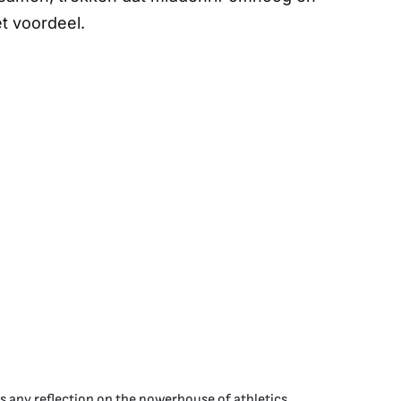
t voordeel.
is any reflection on the powerhouse of athletics