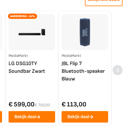
AANBIEDING -14%
MediaMarkt
MediaMarkt
EP.nl
LG DSG10TY
JBL Flip 7
LG OL
Soundbar Zwart
Bluetooth-speaker
4K TV (
Blauw
€ 599,00
€ 113,00
€ 1.0
€ 700,00
Bekijk deal
Bekijk deal
Bekij