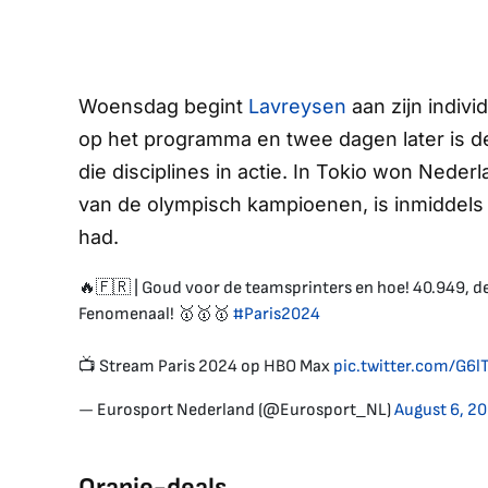
Woensdag begint
Lavreysen
aan zijn indivi
op het programma en twee dagen later is de
die disciplines in actie. In Tokio won Ned
van de olympisch kampioenen, is inmiddels 
had.
🔥🇫🇷 | Goud voor de teamsprinters en hoe! 40.949, d
Fenomenaal! 🥇🥇🥇
#Paris2024
📺 Stream Paris 2024 op HBO Max
pic.twitter.com/G6l
— Eurosport Nederland (@Eurosport_NL)
August 6, 2
Oranje-deals