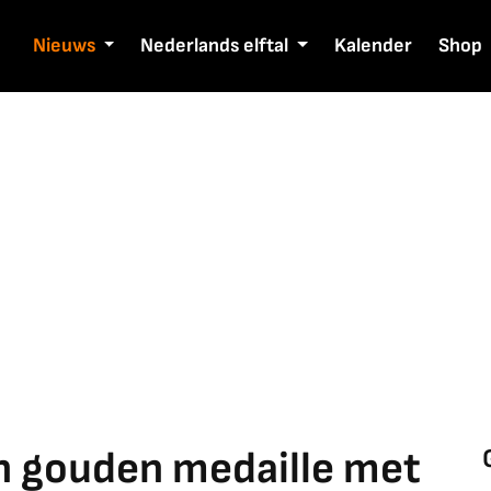
Nieuws
Nederlands elftal
Kalender
Shop
n gouden medaille met