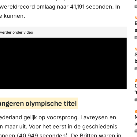
 wereldrecord omlaag naar 41,191 seconden. In
te kunnen.
N
B
s
t verder onder video
N
b
B
'
ngeren olympische titel
B
derland gelijk op voorsprong. Lavreysen en
a
 maar uit. Voor het eerst in de geschiedenis
onden (40,949 seconden). De Britten waren in