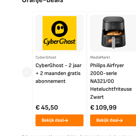
CyberGhost
MediaMarkt
CyberGhost - 2 jaar
Philips Airfryer
+ 2 maanden gratis
2000-serie
abonnement
NA321/00
Heteluchtfriteuse
Zwart
€ 45,50
€ 109,99
Bekijk deal
Bekijk deal