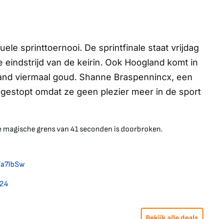
duele sprinttoernooi. De sprintfinale staat vrijdag
 eindstrijd van de keirin. Ook Hoogland komt in
erland viermaal goud. Shanne Braspennincx, een
gestopt omdat ze geen plezier meer in de sport
e magische grens van 41 seconden is doorbroken.
Ta7lbSw
024
Bekijk alle deals