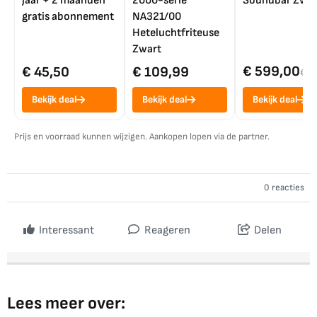
jaar + 2 maanden
2000-serie
Soundbar Zwar
gratis abonnement
NA321/00
Heteluchtfriteuse
Zwart
€ 599,00
€ 45,50
€ 109,99
€ 7
Bekijk deal
Bekijk deal
Bekijk deal
Prijs en voorraad kunnen wijzigen. Aankopen lopen via de partner.
0 reacties
Interessant
Reageren
Delen
Lees meer over: