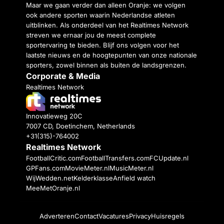
Maar we gaan verder dan alleen Oranje: we volgen
ook andere sporten waarin Nederlandse atleten
uitblinken. Als onderdeel van het Realtimes Network
streven we ernaar jou de meest complete
sportervaring te bieden. Blijf ons volgen voor het
laatste nieuws en de hoogtepunten van onze nationale
sporters, zowel binnen als buiten de landsgrenzen.
Corporate & Media
Realtimes Network
Innovatieweg 20C
7007 CD, Doetinchem, Netherlands
+31(315)-764002
Realtimes Network
FootballCritic.com
FootballTransfers.com
FCUpdate.nl
GPFans.com
MovieMeter.nl
MusicMeter.nl
WijWedden.net
Kelderklasse
Anfield watch
MeeMetOranje.nl
Adverteren
Contact
Vacatures
Privacy
Huisregels