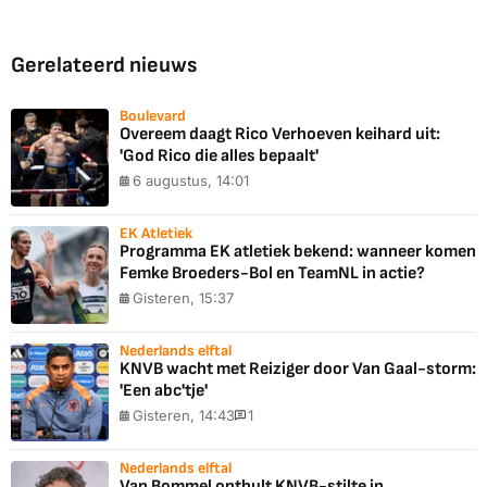
Gerelateerd nieuws
Boulevard
Overeem daagt Rico Verhoeven keihard uit:
'God Rico die alles bepaalt'
6 augustus, 14:01
EK Atletiek
Programma EK atletiek bekend: wanneer komen
Femke Broeders-Bol en TeamNL in actie?
Gisteren, 15:37
Nederlands elftal
KNVB wacht met Reiziger door Van Gaal-storm:
'Een abc'tje'
Gisteren, 14:43
1
Nederlands elftal
Van Bommel onthult KNVB-stilte in