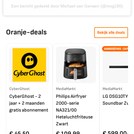
Een bericht gedeeld door Michael van Gerwen (@mvg180)
Oranje-deals
Bekijk alle deals
AANBIEDING -14%
CyberGhost
MediaMarkt
MediaMarkt
CyberGhost - 2
Philips Airfryer
LG DSG10TY
jaar + 2 maanden
2000-serie
Soundbar Zwar
gratis abonnement
NA321/00
Heteluchtfriteuse
Zwart
€ 599,00
€ 45,50
€ 109,99
€ 7