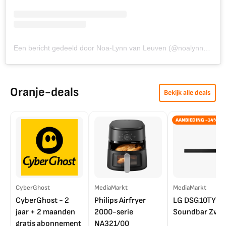
Een bericht gedeeld door Noa-Lynn van Leuven (@noalynn180)
Oranje-deals
Bekijk alle deals
AANBIEDING -14%
CyberGhost
MediaMarkt
MediaMarkt
CyberGhost - 2
Philips Airfryer
LG DSG10TY
jaar + 2 maanden
2000-serie
Soundbar Zwar
gratis abonnement
NA321/00