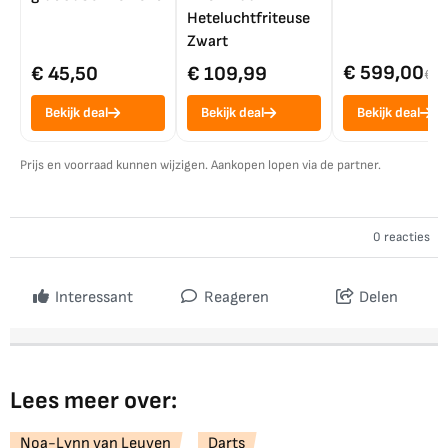
Heteluchtfriteuse
Zwart
€ 599,00
€ 45,50
€ 109,99
€ 7
Bekijk deal
Bekijk deal
Bekijk deal
Prijs en voorraad kunnen wijzigen. Aankopen lopen via de partner.
0 reacties
Interessant
Reageren
Delen
Lees meer over:
Noa-Lynn van Leuven
Darts