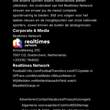
ook andere sporten waarin Nederlandse atleten
uitblinken. Als onderdeel van het Realtimes Network
streven we ernaar jou de meest complete
sportervaring te bieden. Blijf ons volgen voor het
laatste nieuws en de hoogtepunten van onze nationale
sporters, zowel binnen als buiten de landsgrenzen.
Corporate & Media
Realtimes Network
Innovatieweg 20C
7007 CD, Doetinchem, Netherlands
+31(315)-764002
Realtimes Network
FootballCritic.com
FootballTransfers.com
FCUpdate.nl
GPFans.com
MovieMeter.nl
MusicMeter.nl
WijWedden.net
Kelderklasse
Anfield watch
MeeMetOranje.nl
Adverteren
Contact
Vacatures
Privacy
Huisregels
Algemene voorwaarden
Colofon
RSS
Sitemap