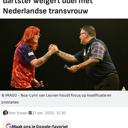
dartster weigert duel met
Nederlandse transvrouw
© IMAGO - Noa-Lynn van Leuven houdt focus op kwalificatie en
prestaties
Tom Visser
21 okt. 2025, 12:30
Maak ons je Google-favoriet