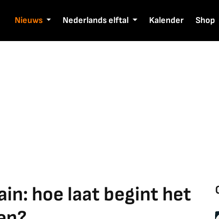
Nieuws
Nederlands elftal
Kalender
Shop
in: hoe laat begint het
ien?