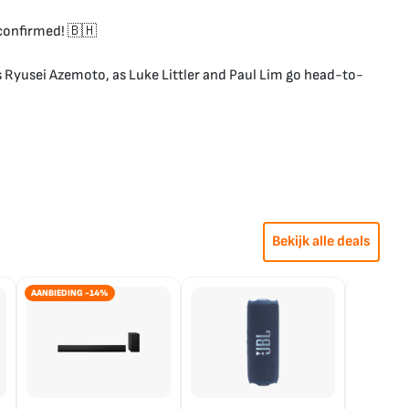
confirmed! 🇧🇭
's Ryusei Azemoto, as Luke Littler and Paul Lim go head-to-
Bekijk alle deals
AANBIEDING -14%