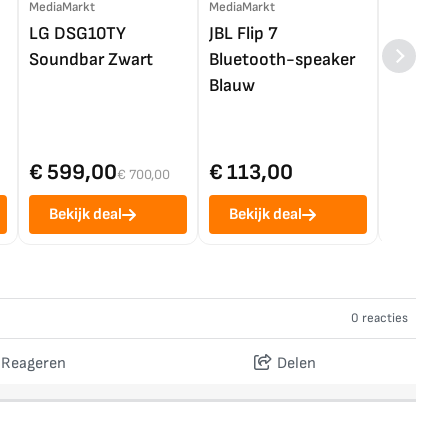
MediaMarkt
MediaMarkt
EP.nl
LG DSG10TY
JBL Flip 7
LG OL
Soundbar Zwart
Bluetooth-speaker
4K TV (
Blauw
€ 599,00
€ 113,00
€ 1.0
€ 700,00
Bekijk deal
Bekijk deal
Bekij
0 reacties
Reageren
Delen