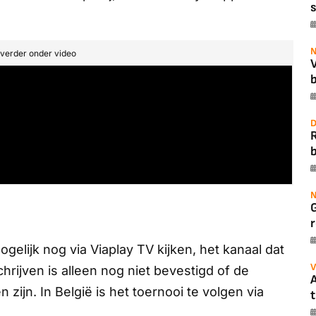
s
N
t verder onder video
b
D
b
N
r
ogelijk nog via
Viaplay TV
kijken, het kanaal dat
V
rijven is alleen nog niet bevestigd of de
A
 zijn. In België is het toernooi te volgen via
t