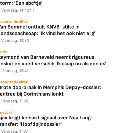
torm: 'Een abc'tje'
Vandaag, 14:43
1
ederlands elftal
Van Bommel onthult KNVB-stilte in
ondscoachsoap: 'Ik vind het ook niet erg'
Vandaag, 13:33
arts
Raymond van Barneveld neemt rigoureus
esluit en voelt verschil: 'Ik slaap nu als een os'
Vandaag, 12:41
ederlands elftal
Grote doorbraak in Memphis Depay-dossier:
entree bij Corinthians lonkt
Vandaag, 11:38
oetbal
jax krijgt keihard signaal over Noa Lang-
ransfer: 'Hoofdpijndossier'
Vandaag, 11:07